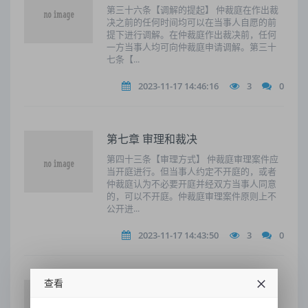
第三十六条【调解的提起】 仲裁庭在作出裁
决之前的任何时间均可以在当事人自愿的前
提下进行调解。在仲裁庭作出裁决前，任何
一方当事人均可向仲裁庭申请调解。第三十
七条【...
2023-11-17 14:46:16
3
0
第七章 审理和裁决
第四十三条【审理方式】 仲裁庭审理案件应
当开庭进行。但当事人约定不开庭的，或者
仲裁庭认为不必要开庭并经双方当事人同意
的，可以不开庭。仲裁庭审理案件原则上不
公开进...
2023-11-17 14:43:50
3
0
查看
第八章 简易程序