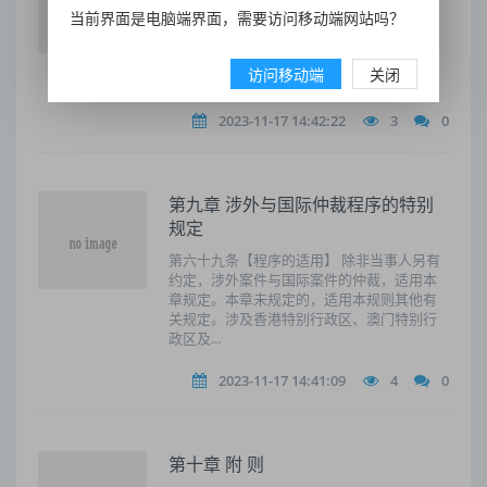
第六十三条【简易程序的适用】凡争议金额
当前界面是电脑端界面，需要访问移动端网站吗？
不超过十万元或者本会认为事实清楚争议不
大的案件，可适用简易程序。是否适用，由
本会决定。争议金额超过十万元，双方当事
访问移动端
关闭
人约定或...
2023-11-17 14:42:22
3
0
第九章 涉外与国际仲裁程序的特别
规定
第六十九条【程序的适用】 除非当事人另有
约定，涉外案件与国际案件的仲裁，适用本
章规定。本章未规定的，适用本规则其他有
关规定。涉及香港特别行政区、澳门特别行
政区及...
2023-11-17 14:41:09
4
0
第十章 附 则