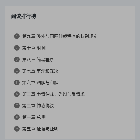
阅读排行榜
第九章 涉外与国际仲裁程序的特别规定
1
第十章 附 则
2
第八章 简易程序
3
第七章 审理和裁决
4
第六章 调解与和解
5
第三章 申请仲裁、答辩与反请求
6
第二章 仲裁协议
7
第一章 总 则
8
第五章 证据与证明
9